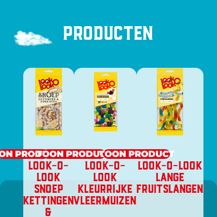
Producten
ON PRODUCT
TOON PRODUCT
TOON PRODUCT
LOOK-O-
Look-O-
Look-O-Look
LOOK
Look
Lange
SNOEP
Kleurrijke
fruitslangen
KETTINGEN
vleermuizen
&