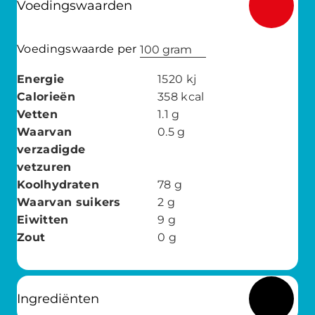
Voedingswaarden
Voedingswaarde per
100 gram
Energie
1520
kj
Calorieën
358
kcal
Vetten
1.1
g
Waarvan
0.5
g
verzadigde
vetzuren
Koolhydraten
78
g
Waarvan suikers
2
g
Eiwitten
9
g
Zout
0
g
Ingrediënten