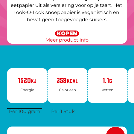
eetpapier uit als versiering voor op je taart. Het 
Look-O-Look snoeppapier is veganistisch en 
bevat geen toegevoegde suikers.
KOPEN
Meer product info
1520
358
1.1
KJ
KCAL
G
Ener­gie
Ca­lo­rie­ën
Vet­ten
Per 100 gram
Per 1 Stuk