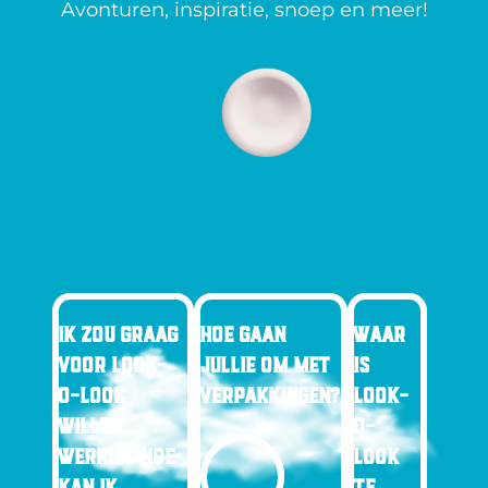
Avonturen, inspiratie, snoep en meer!
IK ZOU GRAAG
HOE GAAN
WAAR
VOOR LOOK-
JULLIE OM MET
IS
O-LOOK
VERPAKKINGEN?
LOOK-
WILLEN
O-
WERKEN. HOE
LOOK