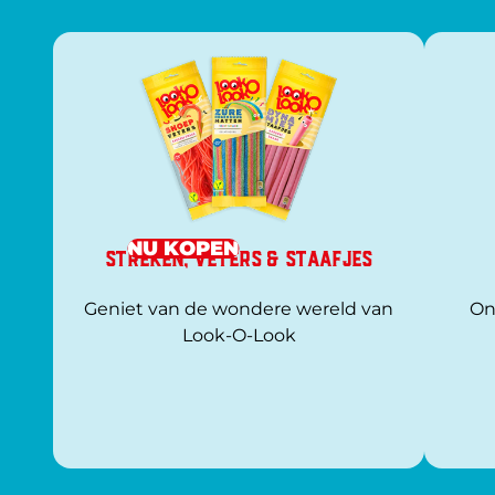
NU KOPEN
Streken, veters & staafjes
Geniet van de wondere wereld van
On
Look-O-Look