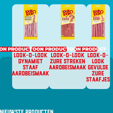
ON PRODUCT
TOON PRODUCT
TOON PRODUCT
LOOK-O-LOOK
LOOK-O-LOOK
LOOK-O-
DYNAMIET
ZURE STREKEN
LOOK
STAAF
AARDBEISMAAK
GEVULDE
AARDBEISMAAK
ZURE
STAAFJES
Nieuwste producten