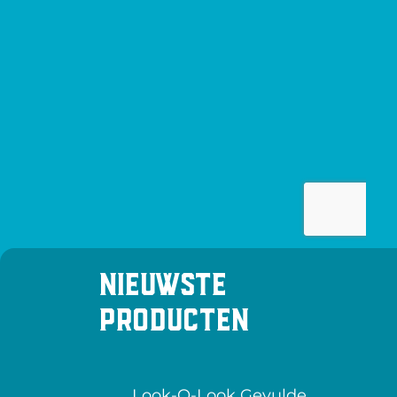
Nieuwste
producten
Look-O-Look Gevulde