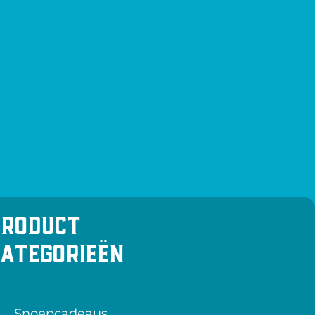
Product
categorieën
Snoepcadeaus